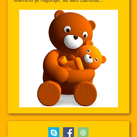
Mamino je najbolje, ali ako zatreba...