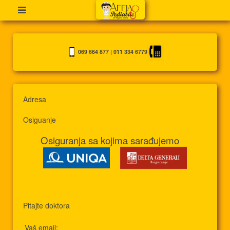
069 664 877
|
011 334 6779
Adresa
Osiguanje
Osiguranja sa kojima sarađujemo
Pitajte doktora
Vaš email: