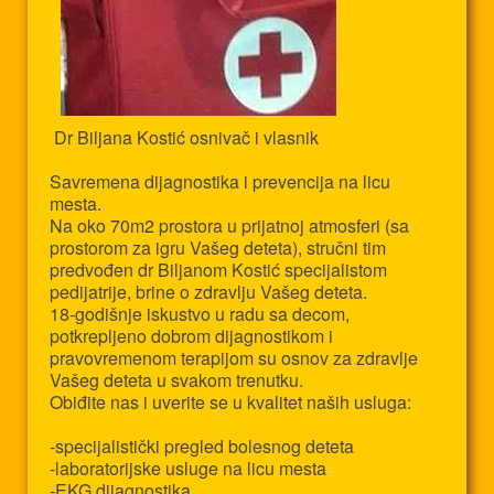
Dr Biljana Kostić osnivač i vlasnik
Savremena dijagnostika i prevencija na licu
mesta.
Na oko 70m2 prostora u prijatnoj atmosferi (sa
prostorom za igru Vašeg deteta), stručni tim
predvođen dr Biljanom Kostić specijalistom
pedijatrije, brine o zdravlju Vašeg deteta.
18-godišnje iskustvo u radu sa decom,
potkrepljeno dobrom dijagnostikom i
pravovremenom terapijom su osnov za zdravlje
Vašeg deteta u svakom trenutku.
Obiđite nas i uverite se u kvalitet naših usluga:
-specijalistički pregled bolesnog deteta
-laboratorijske usluge na licu mesta
-EKG dijagnostika